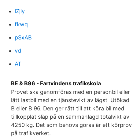
lZjiy
fkwq
pSxAB
vd
AT
BE & B96 - Fartvindens trafikskola
Provet ska genomföras med en personbil eller
lätt lastbil med en tjänstevikt av lägst Utökad
B eller B 96. Den ger rätt till att köra bil med
tillkopplat släp på en sammanlagd totalvikt av
4250 kg. Det som behövs göras är ett körprov
på trafikverket.