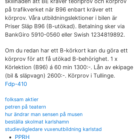
skillnaden att BE kräver teoriprov och körprov
på trafikverket när B96 enbart kräver ett
körprov. Våra utbildningslektioner i bilen är
Priser Släp B96 (B-utökad). Betalning sker via
BankGiro 5910-0560 eller Swish 1234819892.
Om du redan har ett B-körkort kan du göra ett
körprov för att få utökad B-behörighet. 1 x
Körlektion (B96) á 60 min 1300:-. Lån av ekipage
(bil & släpvagn) 2600:-. Körprov i Tullinge.
Fdp-410
folksam aktier
petren på teatern
hur ändrar man sensen på musen
beställa skolmat karlshamn
studievägledare vuxenutbildning karlstad
PPRH