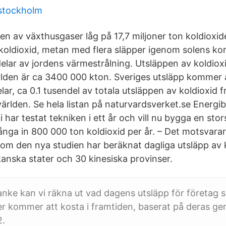
stockholm
en av växthusgaser låg på 17,7 miljoner ton koldioxid
oldioxid, metan med flera släpper igenom solens kor
elar av jordens värmestrålning. Utsläppen av koldiox
världen är ca 3400 000 kton. Sveriges utsläpp kommer 
delar, ca 0.1 tusendel av totala utsläppen av koldioxid f
i världen. Se hela listan på naturvardsverket.se Energi
har testat tekniken i ett år och vill nu bygga en sto
nga in 800 000 ton koldioxid per år. – Det motsvarar
kom den nya studien har beräknat dagliga utsläpp av k
kanska stater och 30 kinesiska provinser.
anke kan vi räkna ut vad dagens utsläpp för företag 
r kommer att kosta i framtiden, baserat på deras ge
2.