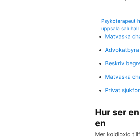
Psykoterapeut h
uppsala saluhall
Matvaska ch
Advokatbyra
Beskriv begr
Matvaska ch
Privat sjukfo
Hur ser en
en
Mer koldioxid til