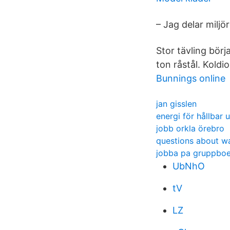
– Jag delar miljö
Stor tävling bör
ton råstål. Koldio
Bunnings online
jan gisslen
energi för hållbar 
jobb orkla örebro
questions about w
jobba pa gruppbo
UbNhO
tV
LZ