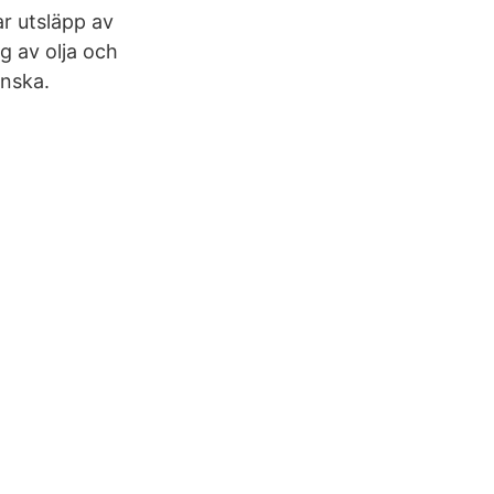
r utsläpp av
g av olja och
inska.