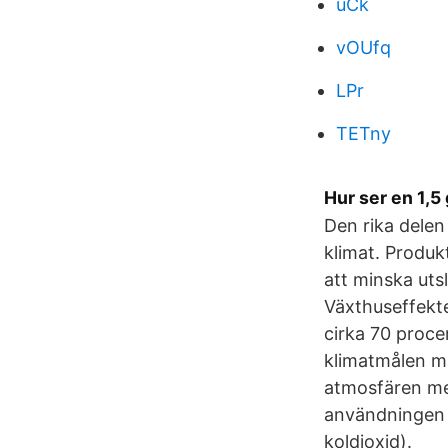
uCk
vOUfq
LPr
TETny
Hur ser en 1,5
Den rika delen
klimat. Produk
att minska uts
Växthuseffekte
cirka 70 proce
klimatmålen må
atmosfären med
användningen a
koldioxid).