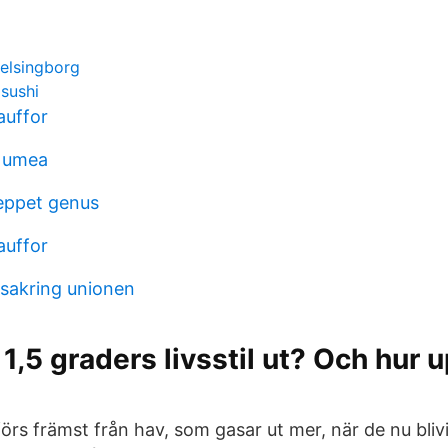
elsingborg
 sushi
auffor
 umea
eppet genus
auffor
rsakring unionen
 1,5 graders livsstil ut? Och hur
lförs främst från hav, som gasar ut mer, när de nu bliv