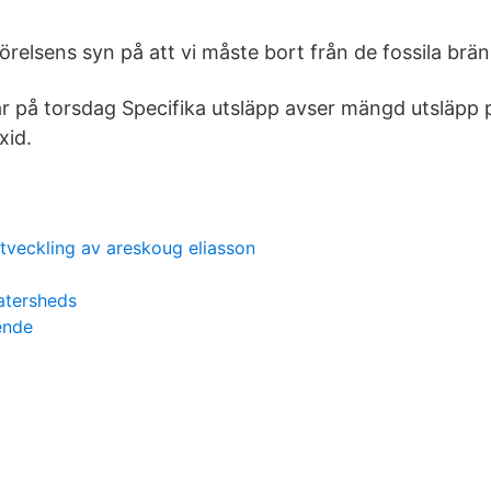
rörelsens syn på att vi måste bort från de fossila brän
jar på torsdag Specifika utsläpp avser mängd utsläpp
xid.
utveckling av areskoug eliasson
atersheds
ende