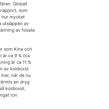
fären. Globalt
srapport, som
m hur mycket
a utsläppen av
ränning av fossila
er som Kina och
en är ca 9 % (ca
kning är ca 11 %
en av koldioxid
t mer, när de nu
 värmts en dryg
så koldioxid,
ångat ton