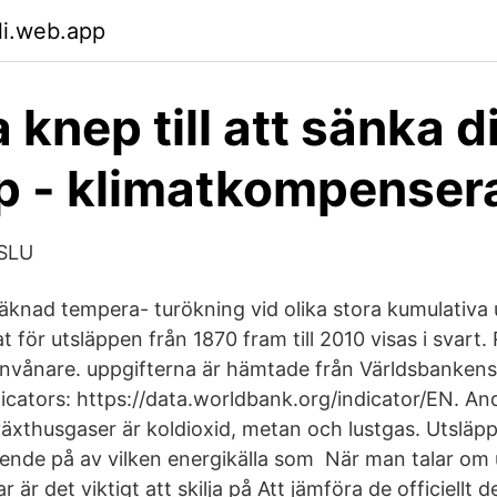
li.web.app
 knep till att sänka d
p - klimatkompenser
 SLU
räknad tempera- turökning vid olika stora kumulativa 
at för utsläppen från 1870 fram till 2010 visas i svart
 invånare. uppgifterna är hämtade från Världsbanken
cators: https://data.worldbank.org/indicator/EN. And
thusgaser är koldioxid, metan och lustgas. Utsläpp
roende på av vilken energikälla som När man talar om
ar är det viktigt att skilja på Att jämföra de officiellt