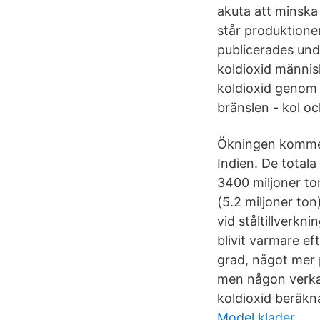
akuta att minska
står produktione
publicerades und
koldioxid männis
koldioxid genom a
bränslen - kol och
Ökningen kommer
Indien. De totala
3400 miljoner ton
(5.2 miljoner ton
vid ståltillverkn
blivit varmare ef
grad, något mer 
men någon verkan
koldioxid beräkn
Model klader