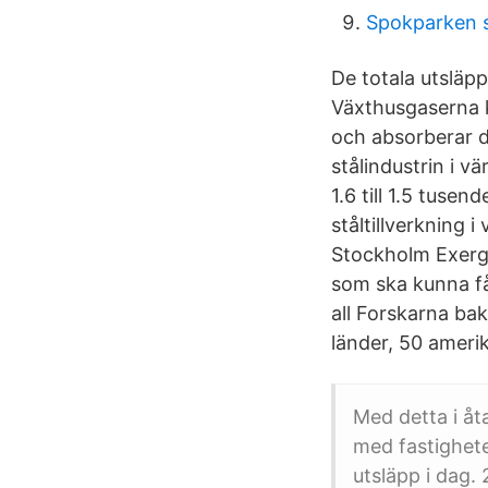
Spokparken 
De totala utsläpp
Växthusgaserna k
och absorberar d
stålindustrin i 
1.6 till 1.5 tusen
ståltillverkning 
Stockholm Exergi 
som ska kunna få
all Forskarna ba
länder, 50 ameri
Med detta i åt
med fastighete
utsläpp i dag. 