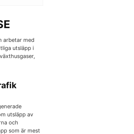
SE
om arbetar med
liga utsläpp i
 växthusgaser,
rafik
ogenerade
om utsläpp av
erna och
läpp som är mest