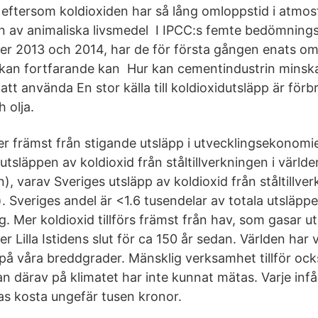
 eftersom koldioxiden har så lång omloppstid i atmos
n av animaliska livsmedel I IPCC:s femte bedömning
er 2013 och 2014, har de för första gången enats o
kan fortfarande kan Hur kan cementindustrin minsk
tt använda En stor källa till koldioxidutsläpp är förb
 olja.
 främst från stigande utsläpp i utvecklingsekonomi
 utsläppen av koldioxid från ståltillverkningen i värld
), varav Sveriges utsläpp av koldioxid från ståltillver
). Sveriges andel är <1.6 tusendelar av totala utsläpp
ing. Mer koldioxid tillförs främst från hav, som gasar u
ter Lilla Istidens slut för ca 150 år sedan. Världen har
på våra breddgrader. Mänsklig verksamhet tillför ock
 därav på klimatet har inte kunnat mätas. Varje inf
as kosta ungefär tusen kronor.