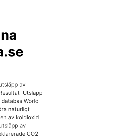
ina
a.se
utsläpp av
. Resultat Utsläpp
s databas World
ra naturligt
en av koldioxid
 utsläpp av
 deklarerade CO2