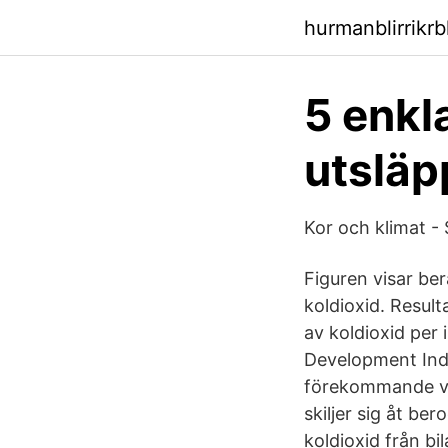
hurmanblirrikrb
5 enkla
utsläp
Kor och klimat -
Figuren visar be
koldioxid. Result
av koldioxid per
Development Indi
förekommande väx
skiljer sig åt be
koldioxid från bil