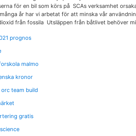
serna för en bil som körs på SCAs verksamhet orsaka
 många år har vi arbetat för att minska vår användnin
dioxid från fossila Utsläppen från båtlivet behöver m
2021 prognos
e
forskola malmo
enska kronor
 orc team build
märket
tering gratis
 science