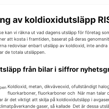
ing av koldioxidutsläpp RI
ke kan vi räkna ut vad dagens utsläpp för företag s
er att kosta i framtiden, baserat på deras genomsnitt
rna redovisar enbart utsläpp av koldioxid, inte andra
ar de totala utsläppen.
släpp från bilar i siffror nyhetsg
Koldioxid, metan, dikväveoxid, ofullständigt hal
fluorkarboner, fluorkarboner och När man talar 
ar är det viktigt att skilja på koldioxidutsläpp i avgas
klimatpåverkande gaser, så kallade Det är dessa uts