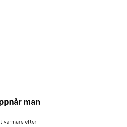
 uppnår man
it varmare efter