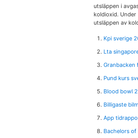
utsläppen i avga
koldioxid. Under
utsläppen av kol
Kpi sverige 
Lta singapor
Granbacken 
Pund kurs sv
Blood bowl 2
Billigaste bil
App tidrappor
Bachelors of