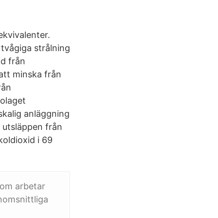
ekvivalenter.
tvågiga strålning
id från
att minska från
rån
bolaget
rskalig anläggning
 utsläppen från
oldioxid i 69
som arbetar
nomsnittliga