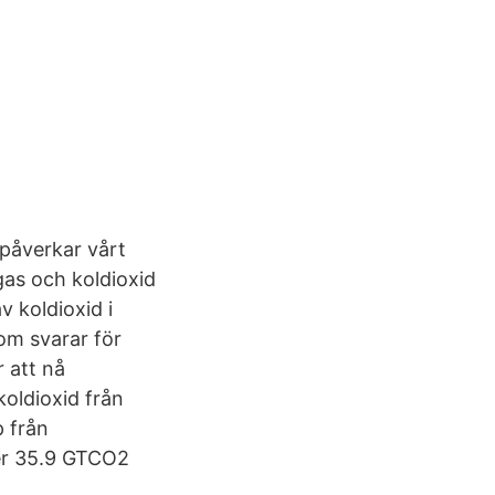
påverkar vårt
gas och koldioxid
v koldioxid i
om svarar för
r att nå
koldioxid från
p från
ler 35.9 GTCO2