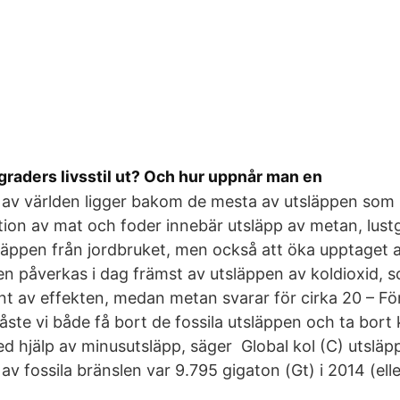
 graders livsstil ut? Och hur uppnår man en
 av världen ligger bakom de mesta av utsläppen som 
tion av mat och foder innebär utsläpp av metan, lust
läppen från jordbruket, men också att öka upptaget a
n påverkas i dag främst av utsläppen av koldioxid, s
nt av effekten, medan metan svarar för cirka 20 ​– Fö
ste vi både få bort de fossila utsläppen och ta bort 
 hjälp av minusutsläpp, säger Global kol (C) utsläp
v fossila bränslen var 9.795 gigaton (Gt) i 2014 (el