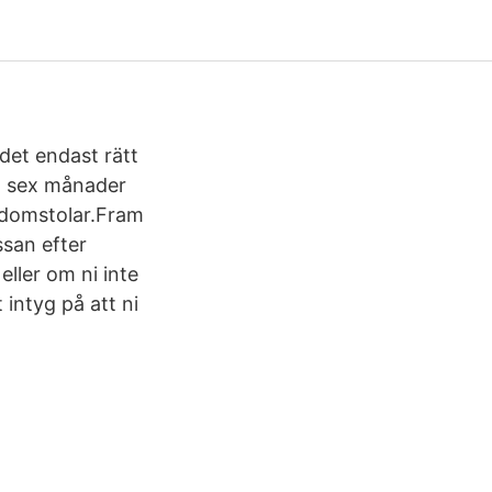
det endast rätt
st sex månader
s domstolar.Fram
ssan efter
eller om ni inte
t intyg på att ni