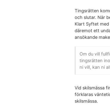
Tingsrätten komm
och slutar. När b
Klart Syftet med
däremot ett unda
ansökande make ha
Om du vill full
tingsrätten in
ni vill, kan ni 
Vid skilsmässa fi
förklaras väntet
skilsmässa.