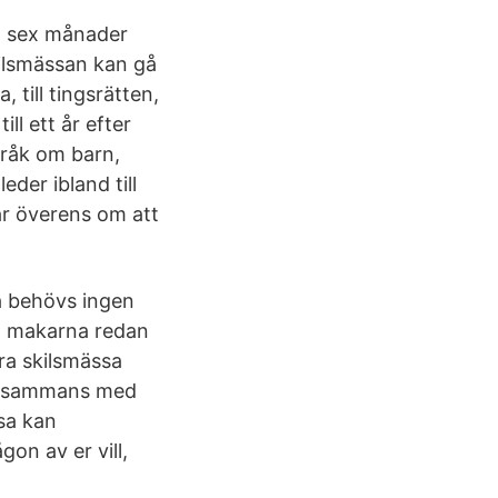
m sex månader
ilsmässan kan gå
till tingsrätten,
ll ett år efter
Bråk om barn,
der ibland till
ar överens om att
a behövs ingen
Om makarna redan
ra skilsmässa
tillsammans med
sa kan
on av er vill,