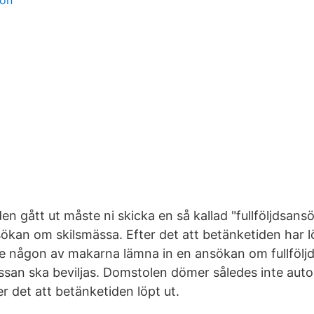
fon
n gått ut måste ni skicka en så kallad "fullföljdsansö
nsökan om skilsmässa. Efter det att betänketiden har 
 någon av makarna lämna in en ansökan om fullföljd
ässan ska beviljas. Domstolen dömer således inte autom
r det att betänketiden löpt ut.