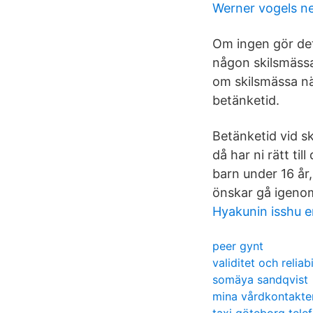
Werner vogels n
Om ingen gör det 
någon skilsmässa
om skilsmässa nä
betänketid.
Betänketid vid s
då har ni rätt ti
barn under 16 år
önskar gå igenom 
Hyakunin isshu e
peer gynt
validitet och reliab
somäya sandqvist
mina vårdkontakter