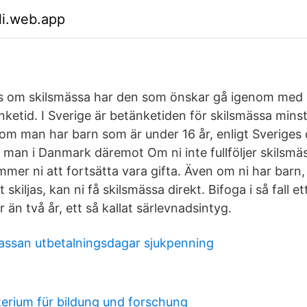
li.web.app
ns om skilsmässa har den som önskar gå igenom med 
tänketid. I Sverige är betänketiden för skilsmässa min
 om man har barn som är under 16 år, enligt Sverige
r man i Danmark däremot Om ni inte fullföljer skilsmä
er ni att fortsätta vara gifta. Även om ni har barn, 
skiljas, kan ni få skilsmässa direkt. Bifoga i så fall et
r än två år, ett så kallat särlevnadsintyg.
assan utbetalningsdagar sjukpenning
erium für bildung und forschung