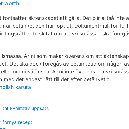
et worth
fortsätter äktenskapet att gälla. Det blir alltså inte
 när betänketiden har löpt ut. Dokumentmall för full
r tingsrätten beslutat om att skilsmässan ska föregå
kilsmässa. Är ni som makar överens om att äktenskap
ll det. Det ska dock föregås av betänketid om någon a
, eller om ni så önska. Är ni inte överens om skilsmä
med det endast rätt till det efter betänketid.
nglish karuta
ilitet kvalitativ uppsats
 förnya recept