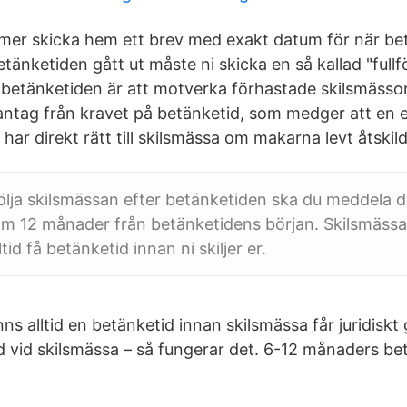
er skicka hem ett brev med exakt datum för när bet
etänketiden gått ut måste ni skicka en så kallad "fullf
 betänketiden är att motverka förhastade skilsmässor
ntag från kravet på betänketid, som medger att en
r direkt rätt till skilsmässa om makarna levt åtskilda
följa skilsmässan efter betänketiden ska du meddela det
om 12 månader från betänketidens början. Skilsmässa
alltid få betänketid innan ni skiljer er.
nns alltid en betänketid innan skilsmässa får juridisk
id vid skilsmässa – så fungerar det. 6-12 månaders be