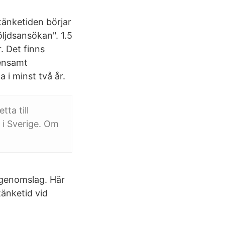
änketiden börjar
öljdsansökan". 1.5
. Det finns
 ensamt
 i minst två år.
ta till
 i Sverige. Om
t genomslag. Här
tänketid vid