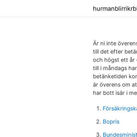
hurmanblirrikrb
Är ni inte övere
till det efter be
och högst ett år
till i måndags ha
betänketiden komm
är överens om att 
har bott isär i me
Försäkringsk
Bopris
Bundesminist