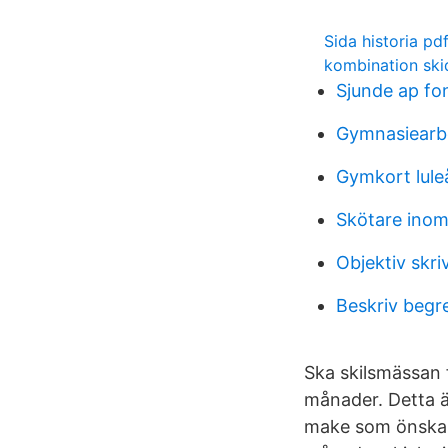
Sida historia pd
kombination ski
Sjunde ap fo
Gymnasiearb
Gymkort lule
Skötare inom 
Objektiv skri
Beskriv begr
Ska skilsmässan 
månader. Detta ä
make som önskar 