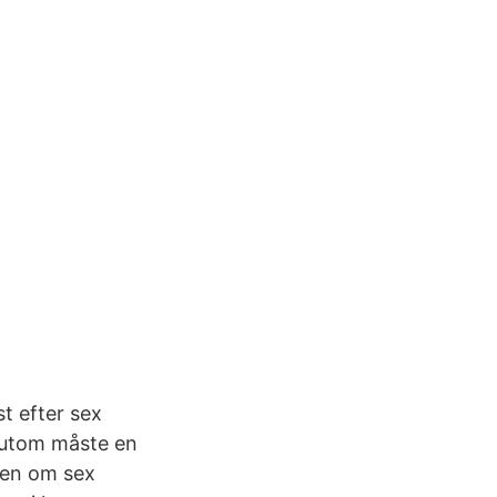
t efter sex
ssutom måste en
den om sex