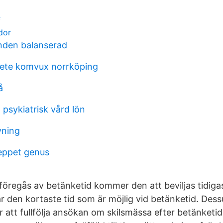
f
dor
nden balanserad
ete komvux norrköping
å
psykiatrisk vård lön
vning
eppet genus
föregås av betänketid kommer den att beviljas tidigas
r den kortaste tid som är möjlig vid betänketid. De
att fullfölja ansökan om skilsmässa efter betänketi