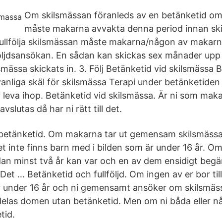
Om skilsmässan föranleds av en betänketid o
måste makarna avvakta denna period innan sk
ullfölja skilsmässan måste makarna/någon av makarna, 
följdsansökan. En sådan kan skickas sex månader upp ti
mässa skickats in. 3. Följ Betänketid vid skilsmässa 
nliga skäl för skilsmässa Terapi under betänketiden le
r leva ihop. Betänketid vid skilsmässa. Är ni som mak
slutas då har ni rätt till det.
 betänketid. Om makarna tar ut gemensam skilsmäss
t inte finns barn med i bilden som är under 16 år. 
edan minst två år kan var och en av dem ensidigt begä
 Det … Betänketid och fullföljd. Om ingen av er bor 
r under 16 år och ni gemensamt ansöker om skilsmäs
elas domen utan betänketid. Men om ni båda eller någ
tid.