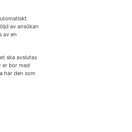
 automatiskt
följd av ansökan
s av en
et ska avslutas
v er bor med
ssa har den som