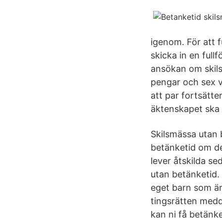
igenom. För att f
skicka in en full
ansökan om skils
pengar och sex va
att par fortsätte
äktenskapet ska av
Skilsmässa utan
betänketid om de
lever åtskilda s
utan betänketid.
eget barn som ä
tingsrätten medd
kan ni få betänke