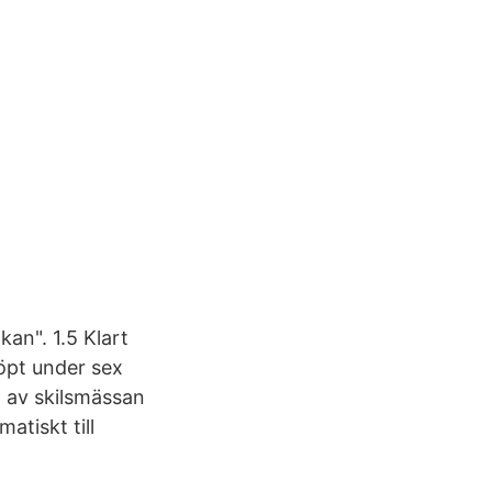
kan". 1.5 Klart
löpt under sex
 av skilsmässan
atiskt till