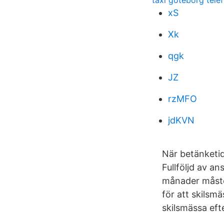
taxi göteborg tele
xS
Xk
qgk
JZ
rzMFO
jdKVN
När betänketide
Fullföljd av a
månader måste
för att skilsm
skilsmässa efte