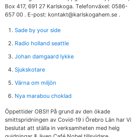
Box 417, 691 27 Karlskoga. Telefonväxel: 0586-
657 00 . E-post: kontakt@karlskogahem.se .
Sade by your side
Radio holland seattle
Johan damgaard lykke
Sjukskotare
Värna om miljön
Nya marabou choklad
Öppettider OBS!! På grund av den ökade
smittspridningen av Covid-19 i Örebro Län har Vi
beslutat att ställa in verksamheten med helg
guidningar & även Café Nobel tillsvidare.