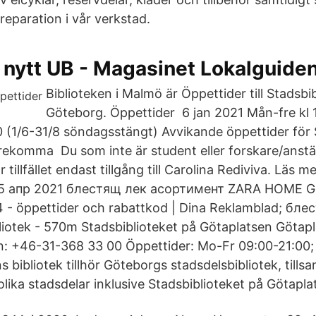
reparation i vår verkstad.
 nytt UB - Magasinet Lokalguide
Biblioteken i Malmö är Öppettider till Stadsbib
Göteborg. Öppettider 6 jan 2021 Mån-fre kl 
00 (1/6-31/8 söndagsstängt) Avvikande öppettider för 
ekomma Du som inte är student eller forskare/anstä
r tillfället endast tillgång till Carolina Rediviva. Läs 
 15 апр 2021 блестящ лек асортимент ZARA HOME G
 - öppettider och rabattkod | Dina Reklamblad; бле
otek - 570m Stadsbiblioteket på Götaplatsen Götapl
n: +46-31-368 33 00 Öppettider: Mo-Fr 09:00-21:00;
 bibliotek tillhör Göteborgs stadsdelsbibliotek, til
 olika stadsdelar inklusive Stadsbiblioteket på Götapla