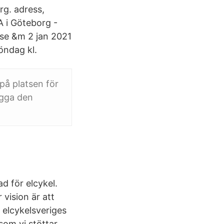
rg. adress,
A i Göteborg -
.se &m 2 jan 2021
öndag kl.
på platsen för
ygga den
d för elcykel.
 vision är att
 elcykelsveriges
som vi stöttar