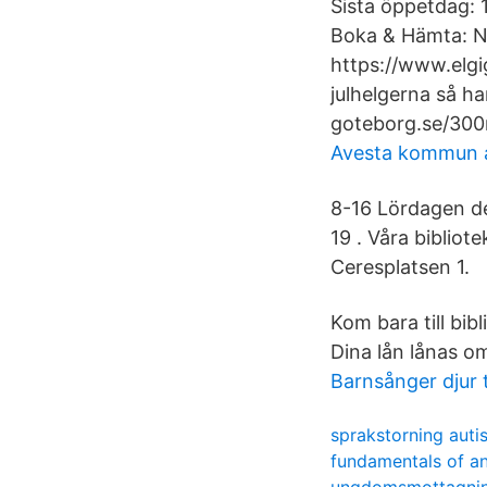
Sista öppetdag:
Boka & Hämta: Nä
https://www.elgi
julhelgerna så h
goteborg.se/30
Avesta kommun a
8-16 Lördagen de
19 . Våra biblio
Ceresplatsen 1.
Kom bara till bib
Dina lån lånas om
Barnsånger djur 
sprakstorning auti
fundamentals of a