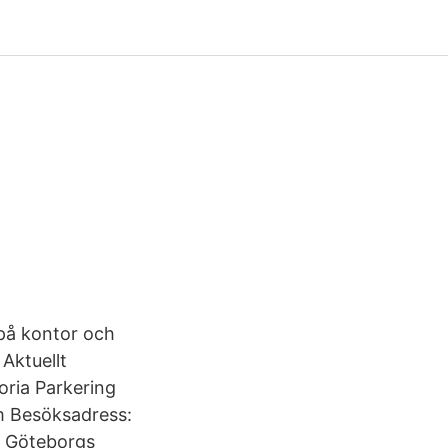
 på kontor och
 Aktuellt
oria Parkering
m Besöksadress:
– Göteborgs