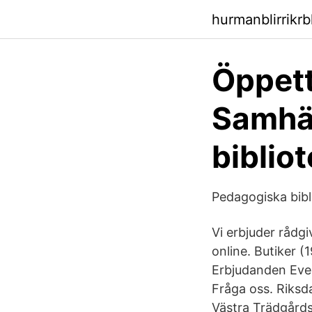
hurmanblirrikrb
Öppetti
Samhäl
biblio
Pedagogiska bibl
Vi erbjuder rådgi
online. Butiker (
Erbjudanden Eve
Fråga oss. Riks
Västra Trädgård