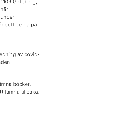
41106 Göteborg;
här:
 under
 öppettiderna på
edning av covid-
anden
 lämna böcker.
t lämna tillbaka.