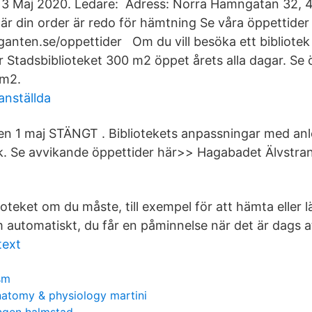
 13 Maj 2020. Ledare: Adress: Norra Hamngatan 32, 
r din order är redo för hämtning Se våra öppettider 
ganten.se/oppettider Om du vill besöka ett bibliotek
ar Stadsbiblioteket 300 m2 öppet årets alla dagar. Se
0m2.
nställda
n 1 maj STÄNGT . Bibliotekets anpassningar med anl
tek. Se avvikande öppettider här>> Hagabadet Älvstr
lioteket om du måste, till exempel för att hämta eller
 automatiskt, du får en påminnelse när det är dags at
text
sm
natomy & physiology martini