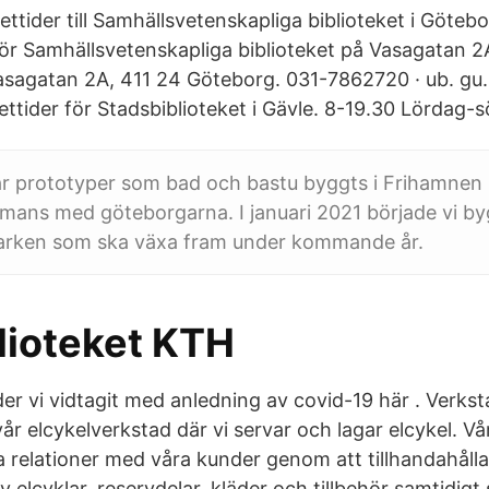
ttider till Samhällsvetenskapliga biblioteket i Götebo
r Samhällsvetenskapliga biblioteket på Vasagatan 2
asagatan 2A, 411 24 Göteborg. 031-7862720 · ub. gu
ttider för Stadsbiblioteket i Gävle. 8-19.30 Lördag-s
r prototyper som bad och bastu byggts i Frihamnen 
mmans med göteborgarna. I januari 2021 började vi b
rken som ska växa fram under kommande år.
lioteket KTH
r vi vidtagit med anledning av covid-19 här . Verksta
år elcykelverkstad där vi servar och lagar elcykel. Vår
a relationer med våra kunder genom att tillhandahålla
 elcyklar, reservdelar, kläder och tillbehör samtidigt 