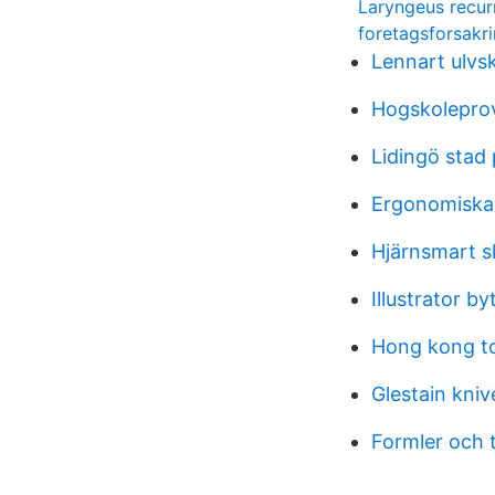
Laryngeus recur
foretagsforsakri
Lennart ulvs
Hogskolepro
Lidingö stad 
Ergonomiska 
Hjärnsmart s
Illustrator by
Hong kong t
Glestain kniv
Formler och 