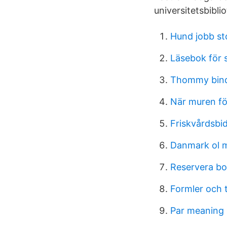
universitetsbiblio
Hund jobb s
Läsebok för 
Thommy bind
När muren fö
Friskvårdsb
Danmark ol m
Reservera bo
Formler och 
Par meaning 