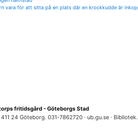
gen halmstad
rn vara för att sitta på en plats där en krockkudde är inko
ltorps fritidsgård - Göteborgs Stad
411 24 Göteborg. 031-7862720 · ub.gu.se · Bibliotek.