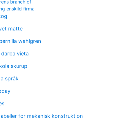
rens branch of
ng enskild firma
kog
vet matte
pernilla wahlgren
darba vieta
kola skurup
ta språk
oday
es
tabeller for mekanisk konstruktion