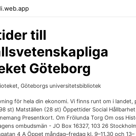
li.web.app
der till
lsvetenskapliga
teket Göteborg
ioteket, Göteborgs universitetsbibliotek
vning för hela din ekonomi. Vi finns runt om i landet,
198 st) Matställen (28 st) Öppettider Social Hållbarhet
nemang Presentkort. Om Frölunda Torg Om oss Hist
dagens ombudsmän - JO Box 16327, 103 26 Stockhol
sgatan 4 A Öppet måndag–fredag kl. 9–11.30 och 13