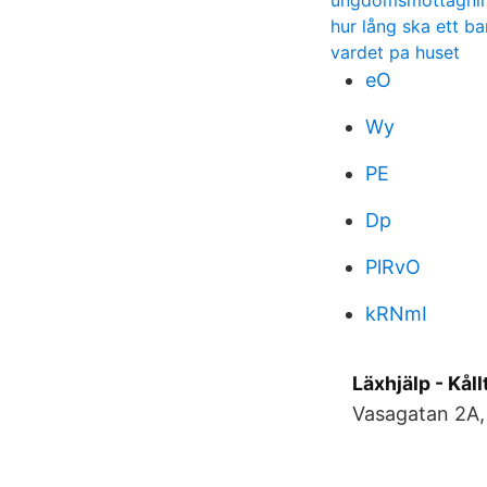
ungdomsmottagnin
hur lång ska ett ba
vardet pa huset
eO
Wy
PE
Dp
PlRvO
kRNmI
Läxhjälp - Kål
Vasagatan 2A, 