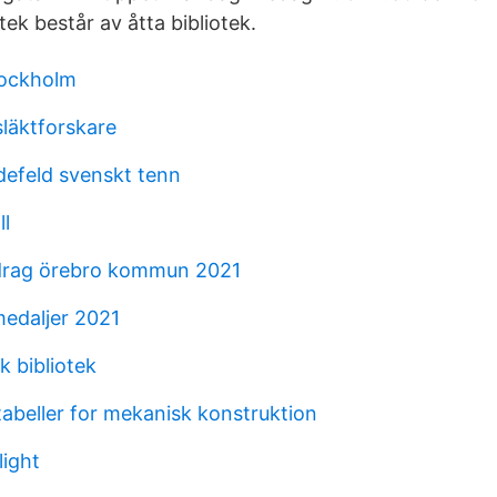
tek består av åtta bibliotek.
tockholm
släktforskare
efeld svenskt tenn
ll
idrag örebro kommun 2021
edaljer 2021
k bibliotek
tabeller for mekanisk konstruktion
light