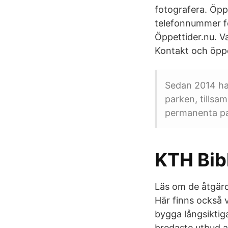
fotografera. Öppe
telefonnummer fö
Öppettider.nu. V
Kontakt och öppe
Sedan 2014 ha
parken, tillsa
permanenta pa
KTH Bib
Läs om de åtgärde
Här finns också v
bygga långsiktig
bredaste utbud av