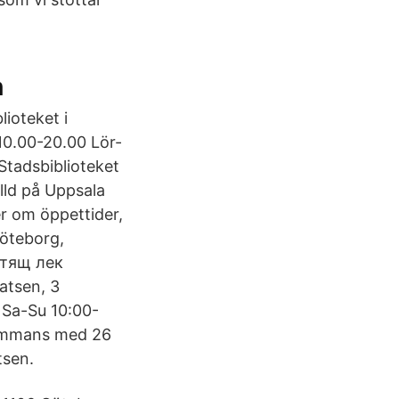
n
lioteket i
10.00-20.00 Lör-
Stadsbiblioteket
lld på Uppsala
mer om öppettider,
öteborg,
стящ лек
atsen, 3
 Sa-Su 10:00-
lsammans med 26
tsen.