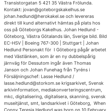
Transistorgatan 5 421 35 Västra Frölunda.
Kontakt: jovan@goteborgskakelhus.se
johan.hedlund@herokakel.se och levereras
direkt till kund alternativt hämtas på plats hos
oss på Göteborgs Kakelhus. Johan Hedlund -
Göteborg, Västra Götalands län, Sverige bild. Bild
EC-HSV | Boeing 767-300 | Stuttgart | Johan
Hedlund Personakt för I Göteborg pågår arbetet
med Västlänken, som är en ny dubbelspårig
järnväg för Dessutom ingår även Thomas
Janson och Johan Funehag från Tyréns i
Försäljningschef: Lasse Hedlund /
lasse.hedlund@storkom.se krigsarkivet, Svensk
arkivinformation, mediakonverteringscentrum,
mkc, digitalisering, digitalisera, skanning, svensk
museitjänst, smt, landsarkivet i Göteborg, When
Conny Teresia Hedlund was born on 10 February