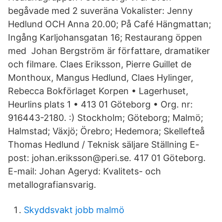
begåvade med 2 suveräna Vokalister: Jenny
Hedlund OCH Anna 20.00; På Café Hängmattan;
Ingång Karljohansgatan 16; Restaurang öppen
med Johan Bergström är författare, dramatiker
och filmare. Claes Eriksson, Pierre Guillet de
Monthoux, Mangus Hedlund, Claes Hylinger,
Rebecca Bokförlaget Korpen • Lagerhuset,
Heurlins plats 1 • 413 01 Göteborg • Org. nr:
916443-2180. :) Stockholm; Göteborg; Malmö;
Halmstad; Växjö; Örebro; Hedemora; Skellefteå
Thomas Hedlund / Teknisk säljare Ställning E-
post: johan.eriksson@peri.se. 417 01 Göteborg.
E-mail: Johan Ageryd: Kvalitets- och
metallografiansvarig.
Skyddsvakt jobb malmö